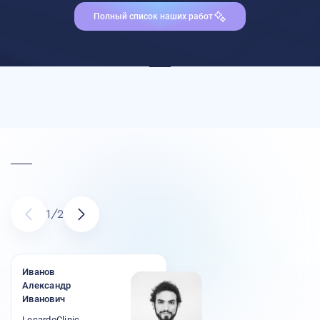
Полный список наших работ
1
/
2
Иванов
Александр
Иванович
LecardoClinic