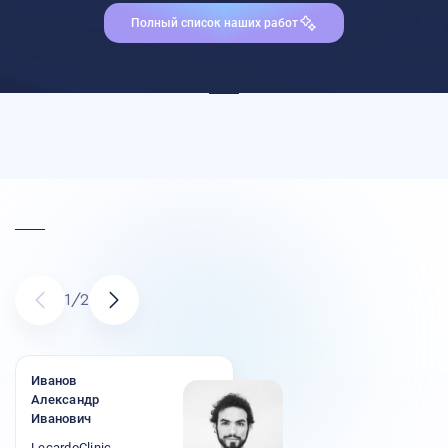
Полный список наших работ
1
/
2
Иванов
Александр
Иванович
LecardoClinic